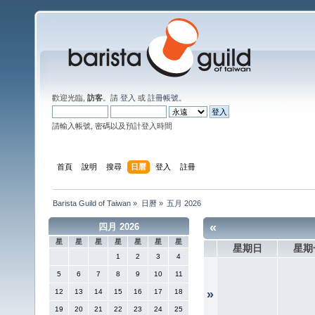
歡迎光臨,
訪客
。請
登入
或
註冊帳號
。
請輸入帳號, 密碼以及預計登入時間
首頁
說明
搜尋
日曆
登入
註冊
Barista Guild of Taiwan
»
日曆
»
五月 2026
«
四月 2026
星
星
星
星
星
星
星
星期日
星期
1
2
3
4
5
6
7
8
9
10
11
12
13
14
15
16
17
18
»
19
20
21
22
23
24
25