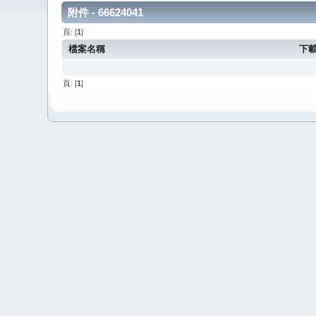
附件 - 66624041
頁: [
1
]
檔案名稱
下
頁: [
1
]