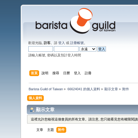
歡迎光臨,
訪客
。請
登入
或
註冊帳號
。
請輸入帳號, 密碼以及預計登入時間
首頁
說明
搜尋
日曆
登入
註冊
Barista Guild of Taiwan
»
66624041 的個人資料
»
顯示文章
»
附件
個人資料
顯示文章
這裡允許您檢視這個會員的所有文章。請注意, 您只能看見您有權限閱
文章
主題
附件