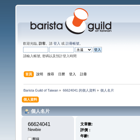
歡迎光臨,
訪客
。請
登入
或
註冊帳號
。
請輸入帳號, 密碼以及預計登入時間
首頁
說明
搜尋
日曆
登入
註冊
Barista Guild of Taiwan
»
66624041 的個人資料
»
個人名片
個人資料
個人名片
66624041 
文章數:
Newbie
評價：
年齡:
離線