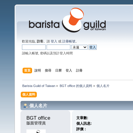
歡迎光臨,
訪客
。請
登入
或
註冊帳號
。
請輸入帳號, 密碼以及預計登入時間
首頁
說明
搜尋
日曆
登入
註冊
Barista Guild of Taiwan
»
BGT office 的個人資料
»
個人名片
個人資料
個人名片
BGT office 
文章數:
版面管理員
個人訊息:
評價：