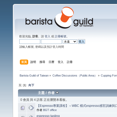
歡迎光臨,
訪客
。請
登入
或
註冊帳號
。
請輸入帳號, 密碼以及預計登入時間
首頁
說明
搜尋
日曆
登入
註冊
Barista Guild of Taiwan
»
Coffee Discussions（Public Area）
»
Cupping Fo
頁: [
1
]
向下
主題
/
作者
0 會員 與 4 訪客 正在瀏覽本看板。
【Espresso專業課程】～WBC 模式espresso感官訓練
作者
BGT office
espresso tasting