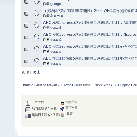
作者
george
（測驗你的精品咖啡專業知識）2009 WBC感官測試模式
作者
Joe Hsu
WBC 模式espresso感官訓練與口感辨識活動相片-(基本味
作者
yusan3
WBC 模式espresso感官訓練與口感辨識活動相片-(Espre
作者
yusan3
WBC 模式espresso感官訓練與口感辨識活動相片-產區辨
作者
yusan3
WBC 模式espresso感官訓練與口感辨識活動相片-(精品
作者
yusan3
頁: [
1
]
向上
Barista Guild of Taiwan
»
Coffee Discussions（Public Area）
»
Cupping Fo
一般主題
封鎖主題
置頂文章
熱門主題 (15 回覆)
投票
超熱門主題 (25回覆)