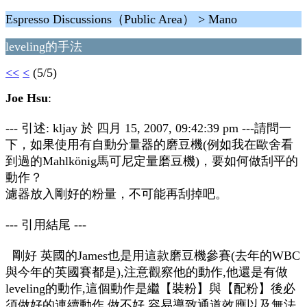
Espresso Discussions（Public Area） > Mano
leveling的手法
<<
<
(5/5)
Joe Hsu
:
--- 引述: kljay 於 四月 15, 2007, 09:42:39 pm ---請問一
下，如果使用有自動分量器的磨豆機(例如我在歐舍看
到過的Mahlkönig馬可尼定量磨豆機)，要如何做刮平的
動作？
濾器放入剛好的粉量，不可能再刮掉吧。
--- 引用結尾 ---
剛好 英國的James也是用這款磨豆機參賽(去年的WBC
與今年的英國賽都是),注意觀察他的動作,他還是有做
leveling的動作,這個動作是繼【裝粉】與【配粉】後必
須做好的連續動作,做不好,容易導致通道效應以及無法