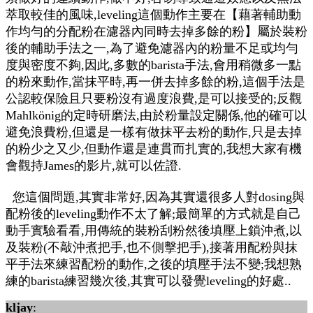
萃取較佳的風味,leveling這個動作主要在【藉著輔助動
作均勻的分配粉在濾器內同時去掉多餘的粉】屬於裝粉
後的輔助手法之一,為了避免濾器內的粉量不足或均勻
度與密度不夠,因此,多數的barista手法,會用稍微多一點
的粉來動作,當抹平時,再一併去掉多餘的粉,這個手法是
公認較保險且只要粉沒有過度浪費,是可以接受的;反觀
Mahlkönig的定時研磨法,由於粉量設定關係,他的確可以
避免浪費粉,但還是一樣有做抹平去粉的動作,只是去掉
的粉少之又少,但動作還是連貫而扎實的,我想大家有機
會觀持James的影片,就可以佐證.
您這個問題,其實非常好,因為其實還很多人對dosing與
配粉後的leveling動作不太了解;最簡單的方式就是自己
動手實驗看看,用傳統的裝粉刮粉然後填壓上鎖沖煮,以
及裝粉(不敲沖煮把手,也不側擊把手),接著用配粉與抹
平手法來練習配粉的動作,之後的填壓手法不變;我想熟
練的barista練習幾次後,其實可以發覺leveling的好處..
kljay
: