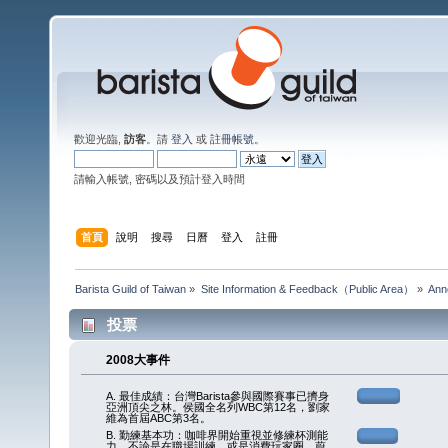
歡迎光臨,
訪客
。請
登入
或
註冊帳號
。
請輸入帳號, 密碼以及預計登入時間
首頁
說明
搜尋
日曆
登入
註冊
Barista Guild of Taiwan
»
Site Information & Feedback（Public Area）
»
Ann
投票
2008大事件
A. 最佳成績：台灣Barista參與國際賽事已擠身
亞洲頂尖之林。侯國全名列WBC第12名，劉家
維為首屆ABC第3名。
B. 勤練基本功：咖啡界開始重視並修練杯測能
力，不論是在職場訓練，或是消費玩家圈，蔚