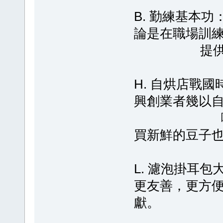
B. 勤練基本
論是在職場訓
提供消費者一
H. 自烘店戰
興創業者幾以
咖啡豆的新
買新鮮的豆子也
L. 濾泡掛耳
更友善，更方
獻。
不需複雜