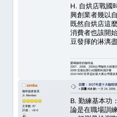
H. 自烘店戰
興創業者幾以
既然自烘店這
消費者也該開
豆發揮的淋漓
愛喝咖啡的咖啡蟲
2007、2008、2009台灣咖啡大師賽
2008 宏都拉斯CoE國際杯測評審
2010 WSC世界盃虹吸大賽台灣選拔
回覆： BGT年度十大咖啡
simba
«
回覆 #18 於:
一月 24, 2009, 
咖啡協會會員
Jr. Member
B. 勤練基本
文章數: 87
論是在職場訓
評價： +3/-0