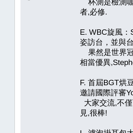
杯測是檢測咖啡
者,必修.
E. WBC旋風：S
姿訪台，並與
果然是世界冠軍
相當優異,Ste
F. 首屆BGT
邀請國際評審Yok
大家交流,不
見,很棒!