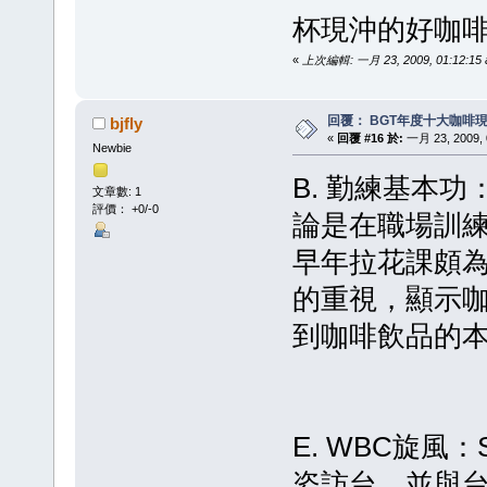
杯現沖的好咖啡
«
上次編輯: 一月 23, 2009, 01:12:15 
回覆： BGT年度十大咖啡
bjfly
«
回覆 #16 於:
一月 23, 2009, 
Newbie
B. 勤練基本
文章數: 1
評價： +0/-0
論是在職場訓
早年拉花課頗為
的重視，顯示
到咖啡飲品的
E. WBC旋風：S
姿訪台，並與