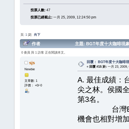
投票人數:
47
投票已經截止:
一月 25, 2009, 12:24:50 pm
頁:
1
[
2
]
向下
作者
主題: BGT年度十大咖啡現象回
0 會員 與 1 訪客 正在閱讀本文。
回覆： BGT年度十大咖啡
sjs
«
回覆 #15 於:
一月 23, 2009, 
Newbie
A. 最佳成績：
文章數: 1
評價： +0/-0
尖之林。侯國全
第3名。
台灣Bari
機會也相對增加