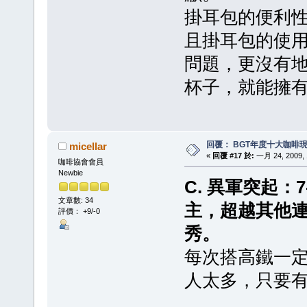
掛耳包的便利
且掛耳包的使
問題，更沒有
杯子，就能擁
回覆： BGT年度十大咖啡
micellar
«
回覆 #17 於:
一月 24, 2009, 
咖啡協會會員
Newbie
C. 異軍突起：7
文章數: 34
主，超越其他
評價： +9/-0
秀。
每次搭高鐵一定
人太多，只要