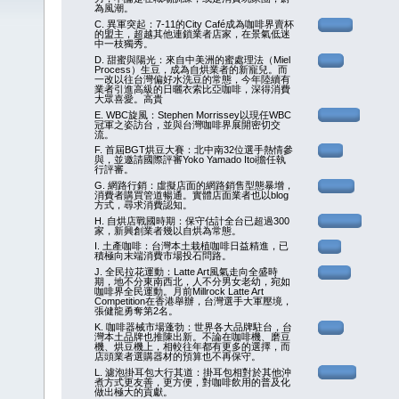
為風潮。
C. 異軍突起：7-11的City Café成為咖啡界賣杯
的盟主，超越其他連鎖業者店家，在景氣低迷
中一枝獨秀。
D. 甜蜜與陽光：來自中美洲的蜜處理法（Miel
Process）生豆，成為自烘業者的新寵兒。而
一改以往台灣偏好水洗豆的常態，今年陸續有
業者引進高級的日曬衣索比亞咖啡，深得消費
大眾喜愛。高貴
E. WBC旋風：Stephen Morrissey以現任WBC
冠軍之姿訪台，並與台灣咖啡界展開密切交
流。
F. 首屆BGT烘豆大賽：北中南32位選手熱情參
與，並邀請國際評審Yoko Yamado Itoi擔任執
行評審。
G. 網路行銷：虛擬店面的網路銷售型態暴增，
消費者購買管道暢通。實體店面業者也以blog
方式，尋求消費認知。
H. 自烘店戰國時期：保守估計全台已超過300
家，新興創業者幾以自烘為常態。
I. 土產咖啡：台灣本土栽植咖啡日益精進，已
積極向末端消費市場投石問路。
J. 全民拉花運動：Latte Art風氣走向全盛時
期，地不分東南西北，人不分男女老幼，宛如
咖啡界全民運動。月前Millrock Latte Art
Competition在香港舉辦，台灣選手大軍壓境，
張健龍勇奪第2名。
K. 咖啡器械市場蓬勃：世界各大品牌駐台，台
灣本土品牌也推陳出新。不論在咖啡機、磨豆
機、烘豆機上，相較往年都有更多的選擇，而
店頭業者選購器材的預算也不再保守。
L. 濾泡掛耳包大行其道：掛耳包相對於其他沖
煮方式更友善，更方便，對咖啡飲用的普及化
做出極大的貢獻。