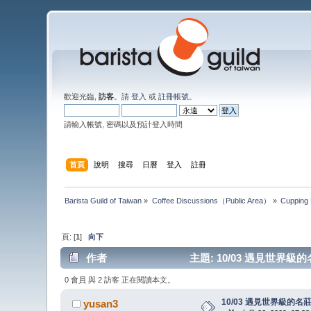
歡迎光臨,
訪客
。請
登入
或
註冊帳號
。
請輸入帳號, 密碼以及預計登入時間
首頁
說明
搜尋
日曆
登入
註冊
Barista Guild of Taiwan
»
Coffee Discussions（Public Area）
»
Cupping
頁: [
1
]
向下
作者
主題: 10/03 遇見世界級的名
0 會員 與 2 訪客 正在閱讀本文。
10/03 遇見世界級的名莊
yusan3