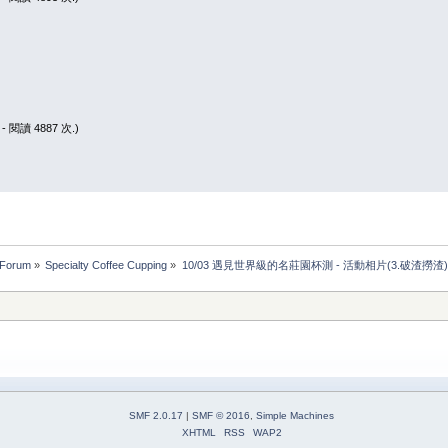
0 - 閱讀 4887 次.)
 Forum
»
Specialty Coffee Cupping
»
10/03 遇見世界級的名莊園杯測 - 活動相片(3.破渣撈渣)
SMF 2.0.17
|
SMF © 2016
,
Simple Machines
XHTML
RSS
WAP2