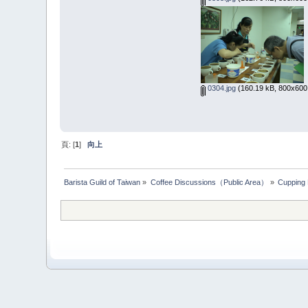
0304.jpg
(160.19 kB, 800x60
頁: [
1
]
向上
Barista Guild of Taiwan
»
Coffee Discussions（Public Area）
»
Cupping