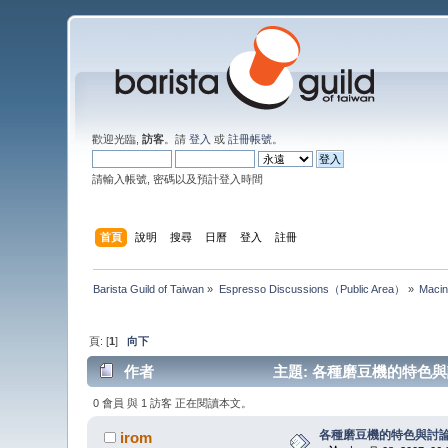
歡迎光臨,
訪客
。請
登入
或
註冊帳號
。
請輸入帳號, 密碼以及預計登入時間
首頁
說明
搜尋
日曆
登入
註冊
Barista Guild of Taiwan
»
Espresso Discussions（Public Area）
»
Macin
頁: [
1
]
向下
作者
主題: 各種磨豆機的特色與討論
0 會員 與 1 訪客 正在閱讀本文。
各種磨豆機的特色與討
irom