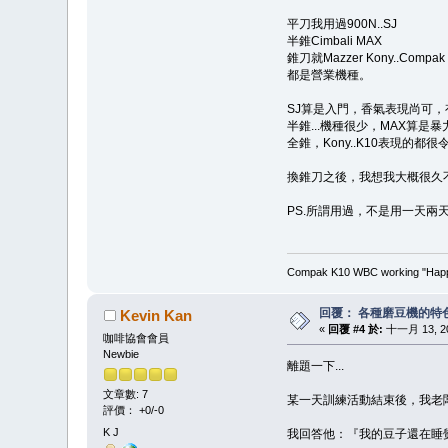
平刀我用過900N..SJ
半錐Cimbali MAX
錐刀就Mazzer Kony..Compak
都是營業機種。
SJ算是入門，香氣表現尚可，
半錐...機種很少，MAX算是
全錐，Kony..K10表現的
換錐刀之後，我想我大概很久
PS.所謂用過，不是用一天兩
Compak K10 WBC working "Happy
回覆： 各種磨豆機的特
Kevin Kan
«
回覆 #4 於:
十一月 13, 200
咖啡協會會員
Newbie
離題一下...
文章數: 7
某一天訓練活動結束後，我老闆
評價： +0/-0
K J
我回答他：『我的豆子還在睡