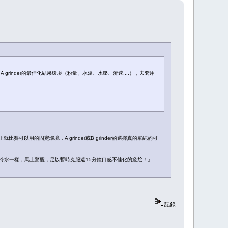
rinder的最佳化結果環境（粉量、水溫、水壓、流速....），去套用
以用的固定環境，A grinder或B grinder的選擇真的單純的可
盆冷水一樣，馬上驚醒，足以暫時克服這15分鐘口感不佳化的尷尬！』
記錄