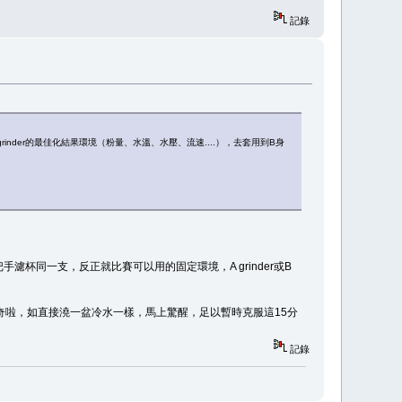
記錄
nder的最佳化結果環境（粉量、水溫、水壓、流速....），去套用到B身
濾杯同一支，反正就比賽可以用的固定環境，A grinder或B
奇啦，如直接澆一盆冷水一樣，馬上驚醒，足以暫時克服這15分
記錄