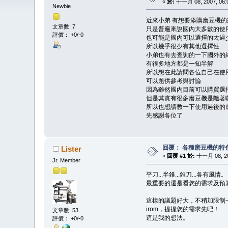
«
於:
十一月 08, 2007, 06:0
Newbie
近來小弟 有想要添購磨豆機的
文章數: 7
只是普遍來說國內大多數的使
評價： +0/-0
也可能是國內可以選擇的太過
所以幾乎很少有其他選擇性
小弟也有去查詢的一下國外的
有很多地方都是一知半解
所以想在此請問各位自己在使
可以題供參考與討論
因為雖然國內目前可以購買選
但是其實有很多磨豆機是隨著
所以也想請教一下使用過後的
先感謝各位了
回覆： 各種磨豆機的特
Lister
«
回覆 #1 於:
十一月 08, 200
Jr. Member
平刀...半錐...錐刀...各有風情。
最重要的還是看您的需求及預算.
這樣的議題好大，不稍加限制一
irom，提提您的需求先吧！
文章數: 53
這是我的想法。
評價： +0/-0