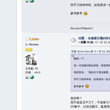
而平刀就神奇啦，如直接澆一
參考參考
Are you A Players?
回覆： 各種磨豆機的特
Lister
«
回覆 #5 於:
十一月 13, 200
Jr. Member
引述: Kevin Kan 於 十一月 13, 200
離題一下...
某一天訓練活動結束後，我老闆突然
文章數: 53
評價： +0/-0
我回答他：『我的豆子還在睡覺
而平刀就神奇啦，如直接澆一盆
參考參考
真的嗎？
我手邊是沒平刀了，不過暴力半
(印象中，以前沒醒豆，亂難煮的