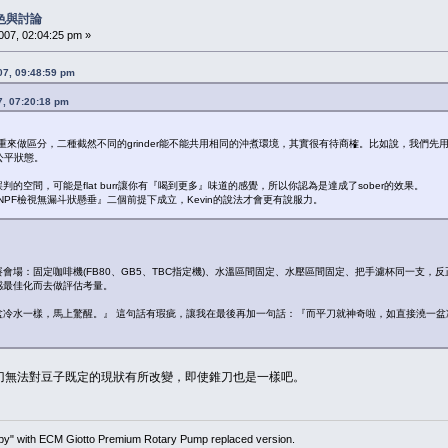
色與討論
7, 02:04:25 pm »
7, 09:48:59 pm
 07:20:18 pm
做區分，二種截然不同的grinder能不能共用相同的沖煮環境，其實很有待商榷。比如說，我們先用A g
公平狀態。
誤判的空間，可能是flat burr讓你有『喝到更多』味道的感覺，所以你認為是達成了sober的效果。
PF檢視無漏斗狀懸垂』二個前提下成立，Kevin的說法才會更有說服力。
：固定咖啡機(FB80、GB5、TBC指定機)、水溫區間固定、水壓區間固定、把手濾杯同一支，反正就比賽可
感最佳化而去做評估考量。
盆冷水一樣，馬上驚醒。』 這句話有瑕疵，讓我在最後再加一句話：『而平刀就神奇啦，如直接澆一
平刀無法對豆子既定的現狀有所改變，即使錐刀也是一樣吧。
" with ECM Giotto Premium Rotary Pump replaced version.