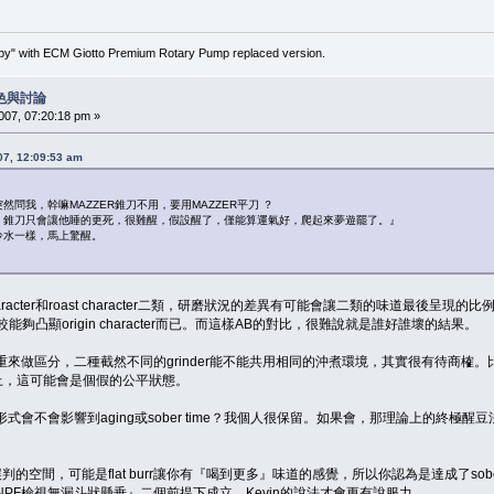
" with ECM Giotto Premium Rotary Pump replaced version.
色與討論
7, 07:20:18 pm »
7, 12:09:53 am
問我，幹嘛MAZZER錐刀不用，要用MAZZER平刀 ？
，錐刀只會讓他睡的更死，很難醒，假設醒了，僅能算運氣好，爬起來夢遊罷了。』
冷水一樣，馬上驚醒。
aracter和roast character二類，研磨狀況的差異有可能會讓二類的味道最後呈現的比例
比較能夠凸顯origin character而已。而這樣AB的對比，很難說就是誰好誰壞的結果。
來做區分，二種截然不同的grinder能不能共用相同的沖煮環境，其實很有待商榷。比如
身上，這可能會是個假的公平狀態。
式會不會影響到aging或sober time？我個人很保留。如果會，那理論上的終
。
誤判的空間，可能是flat burr讓你有『喝到更多』味道的感覺，所以你認為是達成了sob
PF檢視無漏斗狀懸垂』二個前提下成立，Kevin的說法才會更有說服力。