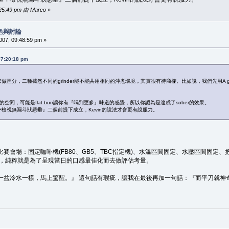
5:49 pm 由 Marco
»
色與討論
7, 09:48:59 pm »
7:20:18 pm
區分，二種截然不同的grinder能不能共用相同的沖煮環境，其實很有待商榷。比如說，我們先用A gri
。
的空間，可能是flat burr讓你有『喝到更多』味道的感覺，所以你認為是達成了sober的效果。
F檢視無漏斗狀懸垂』二個前提下成立，Kevin的說法才會更有說服力。
會場：固定咖啡機(FB80、GB5、TBC指定機)、水溫區間固定、水壓區間固定、把手
的可以，純粹就是為了呈現當日的口感最佳化而去做評估考量。
一盆冷水一樣，馬上驚醒。』 這句話有瑕疵，讓我在最後再加一句話：『而平刀就神