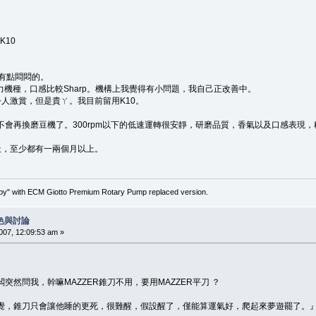
 K10
有點悶悶的。
暴力機種，口感比較Sharp。機構上我覺得有小問題，我自己正改善中。
都很令人激賞，但是貴ㄚ。我目前留用K10。
不會再換磨豆機了。300rpm以下的低速運轉很安靜，研磨品質，香氣以及口感表現
天，至少都有一兩個月以上。
" with ECM Giotto Premium Rotary Pump replaced version.
色與討論
7, 12:09:53 am »
突然問我，幹嘛MAZZER錐刀不用，要用MAZZER平刀 ？
覺，錐刀只會讓他睡的更死，很難醒，假設醒了，僅能算運氣好，爬起來夢遊罷了。