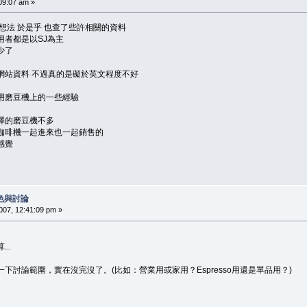
9:07 am »
想法 於是乎 也查了些許相關的資料
用者都是以SJ為主
少了
網站資料 不過真的是礙於英文程度不好
用磨豆機上的一些經驗
擇的磨豆機不多
咖啡機一起進來也一起銷售的
感覺
色與討論
7, 12:41:09 pm »
..
下討論範圍，實在沒完沒了。(比如：營業用或家用？Espresso用還是單品用？)