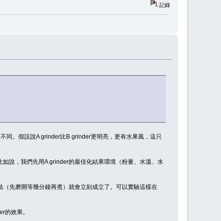
記錄
不同。假設說A grinder比B grinder更明亮，更有水果風，這只
說，我們先用A grinder的最佳化結果環境（粉量、水溫、水
極醒豆法（先磨開等幾分鐘再煮）就會立刻成立了。可以實驗這樣在
er的效果。