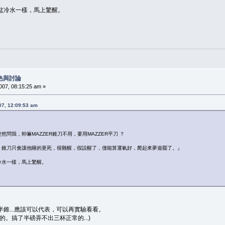
盆冷水一樣，馬上驚醒。
色與討論
7, 08:15:25 am »
7, 12:09:53 am
問我，幹嘛MAZZER錐刀不用，要用MAZZER平刀 ？
，錐刀只會讓他睡的更死，很難醒，假設醒了，僅能算運氣好，爬起來夢遊罷了。』
冷水一樣，馬上驚醒。
錐...應該可以代表，可以再實驗看看。
。搞了半磅弄不出三杯正常的...)