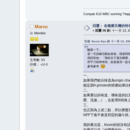
Compak K10 WBC working "Happy
回覆： 各種磨豆機的特
Marco
«
回覆 #6 於:
十一月 13, 200
Jr. Member
引述: Kevin Kan 於 十一月 13, 200
離題一下...
某一天訓練活動結束後，我老闆突然
我回答他：『我的豆子還在睡覺
文章數: 53
而平刀就神奇啦，如直接澆一盆
評價： +1/-0
參考參考
一、
如果我們粗分味道為origin ch
能定調A grinder的研磨結果
二、
如果要以好味道、壞味道的比重
壓、流速....），去套用到B
三、
也正因為上述二點，所以磨盤形
NPF下會不會是邪惡的漏斗狀
我的看法是，Kevin的狀況有
如果可以在『分開最佳化』『N