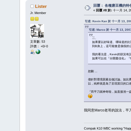
回覆： 各種磨豆機的特
Lister
«
回覆 #8 於:
十一月 14, 200
Jr. Member
引述: Kevin Kan 於 十一月 13, 200
引述: Marco 於 十一月 13, 2007,
二、
文章數: 53
如果要以好味道、壞味道的比重來
評價： +0/-0
到B身上，這可能會是個假的
我的看法是，Kevin的狀況有
如果可以在『分開最佳化』『N
恕刪 ...
僅針對環境因素去做討論。如比賽會場
以，純粹就是為了呈現當日的口
『而平刀就神奇啦，如直接澆一
我同意Marco老哥的說法，
Compak K10 WBC working "Happy