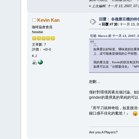
«
上次編輯: 十一月 13, 2007, 07:2
回覆： 各種磨豆機的特
Kevin Kan
«
回覆 #7 於:
十一月 13, 200
咖啡協會會員
Newbie
引述: Marco 於 十一月 13, 2007, 0
文章數: 7
二、
如果要以好味道、壞味道的比重來做
評價： +0/-0
上，這可能會是個假的公平狀態
K J
我的看法是，Kevin的狀況有誤判
如果可以在『分開最佳化』『NP
恕刪 ...
僅針對環境因素去做討論。如比賽
grinder的選擇真的單純
『而平刀就神奇啦，如直接澆
鐘口感不佳化的尷尬！』
Are you A Players?